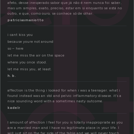
f
afeto, desse inesperado sabor que já não é nem nunca foi saber,
mas um simples, exato, preciso, estar em si enquanto se está no
outro, e que, como ouro, se conhece só de olhar.
patriciasmaniotto
ec
i cant kiss you
because youre not around
so – here
let me miss the air on the space
where you once stood.
let me miss you, at least.
h. b.
affection is the thing i looked for when i was a teenager. what i
found instead was an std and pelvic inflammatory disease. it’s a
nice sounding word with a sometimes nasty outcome.
kadelr
I amount of affection I feel for you is totally inappropriate as you
are a married man and I have no legitimate place in your life. I
will just sit on the far side of the table and we will never touch