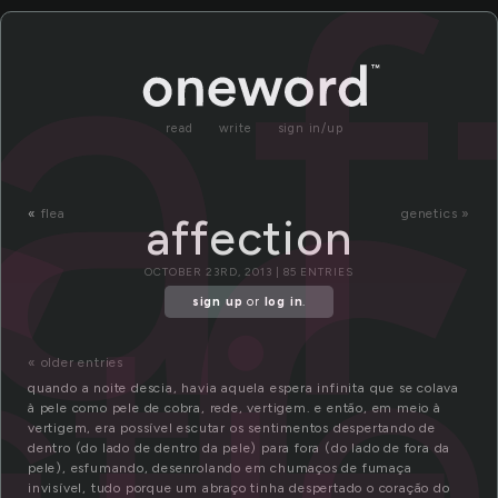
af
read
write
sign in/up
«
flea
genetics »
affection
cti
OCTOBER 23RD, 2013 | 85 ENTRIES
sign up
or
log in
.
« older entries
quando a noite descia, havia aquela espera infinita que se colava
à pele como pele de cobra, rede, vertigem. e então, em meio à
vertigem, era possível escutar os sentimentos despertando de
dentro (do lado de dentro da pele) para fora (do lado de fora da
pele), esfumando, desenrolando em chumaços de fumaça
invisível, tudo porque um abraço tinha despertado o coração do