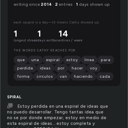
writing since
2014
·
2
entries ·
1
days shown up
each square is a day—lit means Cathy showed up.
1
1
14
longest streak
days written
entries / week
THE WORDS CATHY REACHES FOR
que
una
espiral
estoy
linea
para
perdida
ideas
por
hacer
voy
forma
circulos
van
haciendo
cada
SPIRAL
Estoy perdida en una espiral de ideas que
no puedo desarrollar. Tengo tantas idea que
no se por donde empezar, estoy en medio de
esta espiral de ideas....estoy completa y