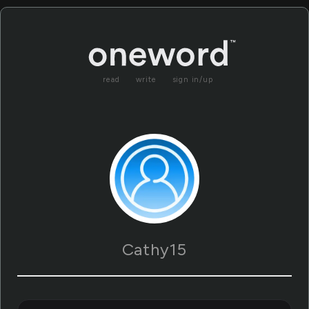
read
write
sign in/up
Cathy15