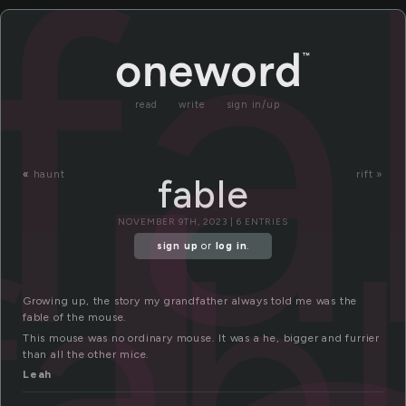
fa
read
write
sign in/up
«
haunt
rift »
fable
fab
NOVEMBER 9TH, 2023 | 6 ENTRIES
sign up
or
log in
.
Growing up, the story my grandfather always told me was the
fable of the mouse.
This mouse was no ordinary mouse. It was a he, bigger and furrier
than all the other mice.
Leah