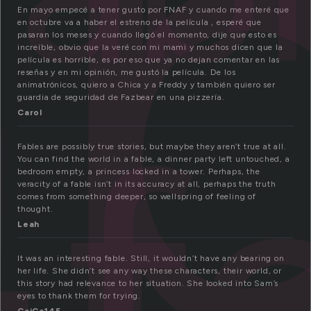
a
En mayo empecé a tener gusto por FNAF y cuando me enteré que
en octubre va a haber el estreno de la película ️, esperé que
pasaran los meses y cuando llegó el momento, dije que esto es
increíble, obvio que la veré con mi mami y muchos dicen que la
película es horrible, es por eso que ya no dejan comentar en las
reseñas y en mi opinión, me gustó la película. De los
animatrónicos, quiero a Chica y a Freddy y también quiero ser
f
guardia de seguridad de Fazbear en una pizzería.
Carol
Fables are possibly true stories, but maybe they aren’t true at all.
You can find the world in a fable, a dinner party left untouched, a
bedroom empty, a princess locked in a tower. Perhaps, the
veracity of a fable isn’t in its accuracy at all, perhaps the truth
comes from something deeper, so wellspring of feeling of
thought.
Leah
It was an interesting fable. Still, it wouldn’t have any bearing on
her life. She didn’t see any way these characters, their world, or
this story had relevance to her situation. She looked into Sam’s
eyes to thank them for trying.